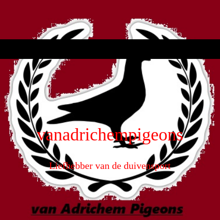
vanadrichempigeons
Liefhebber van de duivensport