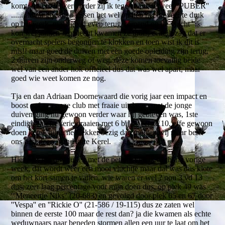
komt, droom lekker verder zij ik tegen hem, je weet ''PUBER''
........Maar goed we lossen het wel op heb het nu veel te druk
op het werk, maar goed even terug komend op de vlucht ''ik
kon wel janken'' zo slecht kwamen ze thuis, echt ik zag dat er
overnacht spelers begonnen te klokken en toen wist ik dit is
mis!! maar goed de duiven met een goede opleiding zijn terug,
2 duiven zijn onderweg of weg, deze komen toevallig beide
wel van een ander hok officieel dus dat was wel apart, maar
goed wie weet komen ze nog.
Tja en dan Adriaan Doornewaard die vorig jaar een impact en
boost gaf aan onze club met fraaie uitslagen met de jonge
duiven ging nu gewoon verder waar hij gebleven was, 1ste
eindige en effe serie draaien met 6 bij de eerste 10, effe gewoon
doen kerel, hihi , nee lekker bezig dan moeten wij maar beter
ons best doen, van Harte Kerel.
Hier was het dus huilen met de pet op, kijk ik dacht na vorige
week, dat wordt weer een mooi vluchtje maar dat was dus klote
om het kort samen te vatten, wie waren er wel ? nou 3 vd 13
dus, zeer laag percentage voor mijn doen dus, op plek 49 was
'''Meneertje Niks'' (20-683) en gevolgd door plek 65 en 67 door
''Vespa'' en ''Rickie O'' (21-586 / 19-115) dus ze zaten wel
binnen de eerste 100 maar de rest dan? ja die kwamen als echte
weduwnaars naar beneden stormen allen een uur te laat om het