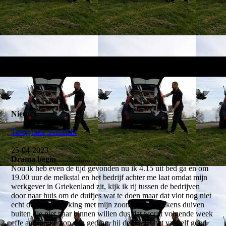
Nieuws
Terug naar overzicht
25-04-2023
Drama begin.................
Nou ik heb even de tijd gevonden nu ik 4.15 uit bed ga en om
19.00 uur de melkstal en het bedrijf achter me laat omdat mijn
werkgever in Griekenland zit, kijk ik rij tussen de bedrijven
door naar huis om de duifjes wat te doen maar dat vlot nog niet
echt de samenwerking met mijn zoon Dennis, telkens duiven
buiten die niet naar binnen willen dus dat wordt volgende week
effe aanspreken op zijn gedrag, hij denkt dat het vanzelf goed