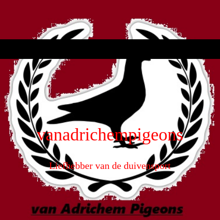
vanadrichempigeons
Liefhebber van de duivensport