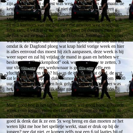
zijn waren over en de rest was weg vorig jaar dus dat maakt de
keuze om te selecteren..... of niet dus, enige keus was een
enkele oude er uit voor jong? nou had ik het maar niet gedaan.
Maar goed niet ieder jaar is het zelfde dus geen paniek hier, ik
zij al 3 kneusjes van me zelf mee die gewoon weg te weinig
laten zien, 1 vd 3 is er nu ook niet meer bij dus men moet aan
de bak want ze gaan mee op de Dagfond, Jonathan zijn topper
was ook iets trager dan normaal maar goed dat ligt ook aan mij
omdat ik de Dagfond ploeg wat krap hield vorige week en hier
is alles eenvoud dus moest hij zich aanpassen, deze week is hij
weer super en zal hij vrijdag de mand in gaan en hebben we
besloten om ''Brokkenpiloot'' ook weer op vitesse te zetten, 3
uur vliegen voor een weduwnaar is genoeg om effe een
vluchtje te pakken toch? hij was de enige die dat deed, de rest
zat lekker in bad op het dak vanmorgen en hebben ze om 17:00
uur nog een 30 a 45 open hok gehad, klapper de klapper was
het, is goed teken vindt ik maar goed zaterdag worden de
prijzen verdeeld.
Maar goed hoe is het verder hier, nou wel goed hoor, volgende
week even jongen enten met Helga bij Nanne en dan ga ik ze
pas opleren, nu zie ik al mensen volop rijden rijden en ..... nou
goed ik denk dat ik ze een 5x weg breng en dan moeten ze het
weten lijkt me hoe het spelletje werkt, staat er druk op bij de
jongen? nee dat niet, er komen zelfs nog een 6 tal laatjes bij of