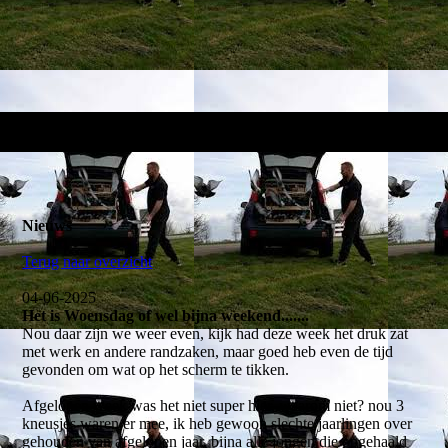
Nieuws
Terug naar overzicht
04-06-2025
Het is Woensdag of wel bijna weekend.......
Nou daar zijn we weer even, kijk had deze week het druk zat
met werk en andere randzaken, maar goed heb even de tijd
gevonden om wat op het scherm te tikken.
Afgelopen week was het niet super hier, waarom niet? nou 3
kneusjes waren er mee, ik heb gewoon slechte jaarlingen over
gehouden van afgelopen jaar, bijna alle jongen die opgehaald