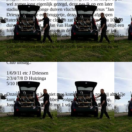
wel zomer jong eigenlijk gezegd, deze pas ik op een later
stadium in op de jonge duiven vluchten, spoedcursus ''Jan
Driessen'' tja effe een bruggetje, deze man was afgelopen
zaterdag de snelste in de club en zat 259 ste tegen bijna 10.000
duiven in Afdeling 11, Jan van Harte, nou wij hebben altijd een
foto van de winnaars hangen in de club dus was ik naar jan
gereden en hebben we lekker effe 2 pilsjes achter over gewerkt
en heb ik menig topper in de handen gehad, deze man geniet
van zijn duiven en weet wat tie heeft, jan was gezellig en tot
vrijdag.
Club uitslag.:
1/6/9/11 etc J Driessen
2/3/4/7/8 D Huizinga
5/10 E.J. Bos
Onze vitesse man kon niet mee komen, immers zegt hij altijd ''je
kunt niet altijd geluk hebben'' volgende week beter Jaap,
Jonathan was op plek 28 met 1 vd 1 , dus matig te vrede.
Nou op naar de Dagfond, laterssssssssss