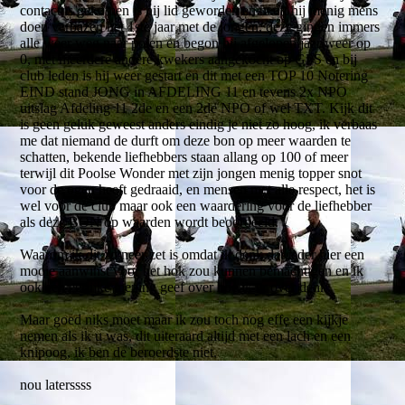
contact is gekomen is hij lid geworden en heeft hij menig mens
doen verbazen het 1ste jaar met de jongen, deze gingen immers
alle weer weg naar polen en begon hij afgelopen jaar weer op
0, met meerdere andere kwekers aangekocht op GPS en bij
club leden is hij weer gestart en dit met een TOP 10 Notering
EIND stand JONG in AFDELING 11 en tevens 2x NPO
uitslag Afdeling 11 2de en een 2de NPO of wel TXT. Kijk dit
is geen geluk geweest anders eindig je niet zo hoog, ik verbaas
me dat niemand de durft om deze bon op meer waarden te
schatten, bekende liefhebbers staan allang op 100 of meer
terwijl dit Poolse Wonder met zijn jongen menig topper snot
voor de ogen heeft gedraaid, en mensen met alle respect, het is
wel voor de club maar ook een waardering voor de liefhebber
als deze BON op waarden wordt beoordeeld.
Waarom ik dit zo neer zet is omdat ik denk dat ieder hier een
mooie aanwinst voor het hok zou kunnen bemachtigen en ik
ook een eerlijke mening geef over hoe ik er over denk.
Maar goed niks moet maar ik zou toch nog effe een kijkje
nemen als ik u was, dit uiteraard altijd met een lach en een
knipoog, ik ben de beroerdste niet.
nou laterssss