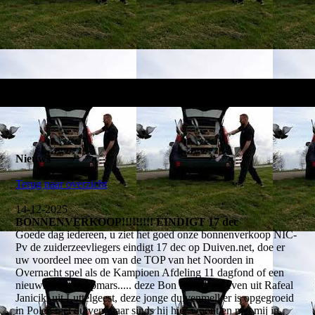
Nieuws
Terug naar overzicht
14-12-2025
BONNENVERKOOP!!!!!!!!! EINDIGT 17 dec
Goede dag iedereen, u ziet het goed onze bonnenverkoop NIC-
Pv de zuiderzeevliegers eindigt 17 dec op Duiven.net, doe er
uw voordeel mee om van de TOP van het Noorden in
Overnacht spel als de Kampioen Afdeling 11 dagfond of een
nieuwkomer in opmars..... deze Bon licht ik nu even uit Rafeal
Janiciki uit Luttelgeest, deze jonge duivenmelker is opgegroeid
in Polen met duiven maar sinds hij hier woont en met mij in