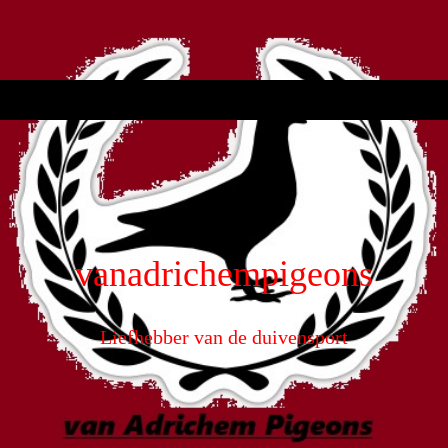
vanadrichempigeons
Liefhebber van de duivensport