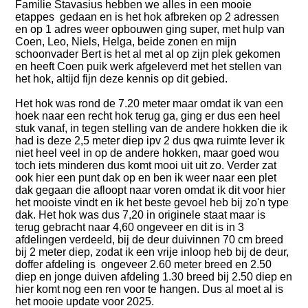
Familie Stavasius hebben we alles in een mooie
etappes gedaan en is het hok afbreken op 2 adressen
en op 1 adres weer opbouwen ging super, met hulp van
Coen, Leo, Niels, Helga, beide zonen en mijn
schoonvader Bert is het al met al op zijn plek gekomen
en heeft Coen puik werk afgeleverd met het stellen van
het hok, altijd fijn deze kennis op dit gebied.
Het hok was rond de 7.20 meter maar omdat ik van een
hoek naar een recht hok terug ga, ging er dus een heel
stuk vanaf, in tegen stelling van de andere hokken die ik
had is deze 2,5 meter diep ipv 2 dus qwa ruimte lever ik
niet heel veel in op de andere hokken, maar goed wou
toch iets minderen dus komt mooi uit uit zo. Verder zat
ook hier een punt dak op en ben ik weer naar een plet
dak gegaan die afloopt naar voren omdat ik dit voor hier
het mooiste vindt en ik het beste gevoel heb bij zo'n type
dak. Het hok was dus 7,20 in originele staat maar is
terug gebracht naar 4,60 ongeveer en dit is in 3
afdelingen verdeeld, bij de deur duivinnen 70 cm breed
bij 2 meter diep, zodat ik een vrije inloop heb bij de deur,
doffer afdeling is ongeveer 2.60 meter breed en 2.50
diep en jonge duiven afdeling 1.30 breed bij 2.50 diep en
hier komt nog een ren voor te hangen. Dus al moet al is
het mooie update voor 2025.