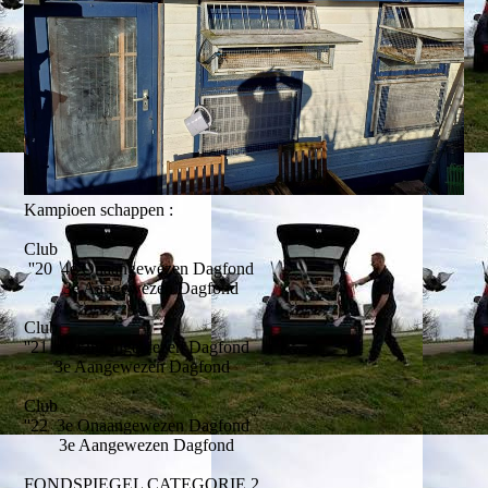
Kampioen schappen :
Club
''20 4e Onaangewezen Dagfond
3e Aangewezen Dagfond
Club
''21 4e Onaangewezen Dagfond
3e Aangewezen Dagfond
Club
''22 3e Onaangewezen Dagfond
3e Aangewezen Dagfond
FONDSPIEGEL CATEGORIE 2