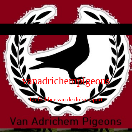
vanadrichempigeons
Liefhebber van de duivensport