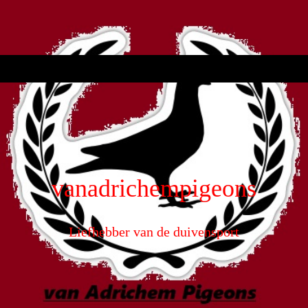
vanadrichempigeons
Liefhebber van de duivensport