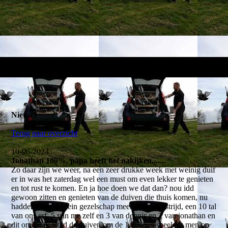
Nieuws
Terug naar overzicht
10-06-2024
Jonathan 100%, papa heeft het nakijken.......
Zo daar zijn we weer, na een zeer drukke week met weinig duif
er in was het zaterdag wel een must om even lekker te genieten
en tot rust te komen. En ja hoe doen we dat dan? nou idd
gewoon zitten en genieten van de duiven die thuis komen, nu
hadden we een klein gezelschap mee op de wedstrijd, een 10 tal
van ons erf, 5 van me zelf en 3 van dennis en 2 van jonathan en
dit omdat ik altijd de duiven om de 14 dagen speel als men op