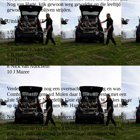
Nog van Harte, kijk gewoon weg geweldig op die leeftijd
gewoon vooraan blijven strijden.
Uitslag Pv de ZVE
1/2 J.J. Barendrecht
3 N de Fouw
4/9 E.J. Bos
5 Jonathan v Adrichem
6 B Hakvoort
7 D Huizinga
8 Nick van Adrichem
10 J Mazee
Verder was er ook nog een overnacht vlucht bezig en was
Combinatie Huigens-vd Molen daar heer en meester met een
1ste Sector 4 1ste Noordelijk Unie etc etc maar W Okkes zat ze
op de hielen, De 3 mannen van Harte gefeliciteerd vanaf hier.
Nou vandaag ook nog de jongen geent dus we gaan van de
week even de balans op maken en duifjes verdelen onder de 3
liefhebbers op het erf, papa 4 Dennis 6 en Jonathan de rest,
gokje 25 stuks of zo, ach ja hij verzorgd ze immers, wij
profiteren mee, hihi.