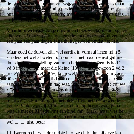
de Dagfond gaat, kijk andere zeggen elke week rammen, maar
ik heb ze ook nog voor mijn plezier en het zijn geen robotjes,
onnodig verspelen is niet nodig men moet wel een goede kans
krijgen om goed thuis te geraken.
Maar hoor wel vaak dat je duivinnen beter wel kunt door spelen
elke week? nou ik ga het met enkele doen maar ook blijven er
een paar een paar dagen extra thuis, gewoon omdat het kan.
Maar goed de duiven zijn wel aardig in vorm al lieten mijn 5
strijders het wel af weten, of nou ja 1 niet maar de rest gaf niet
thuis tot in tegen stelling van mijn beide zonen, Dennis had 2
vd 3 in de punten maar die kleine (13 jaar) had gewoon 2 vd 2
in de punten of wel 100%, knap werk van Jonathan, zijn goeie
903 was weer mooi op tijd met een 23 ste in de club maar
aangezien het duivinnen dag was, was zijn 331 uit ''de Schuwe''
x ''Sisi'' zijn eerste duif en was deze in de club 5de van 308
duiven dus dik te vrede, Dennis was met zijn 806 (klk ''de
Schuwe'') ook mooi optijd met plek 21 en met overgewende
Bonte Bauke was hij 59 ste in de club, top heren, want papa
was 8e met de 814 (duivin) een kind van ''Mark'' maar was het
idd 1 vd 5 maar in de puntjes, aankomende week moet het dus
wel......... juist, beter.
J.J. Barendrecht was de snelste in onze club, dus bij deze jan,